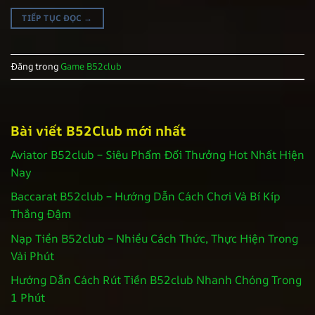
TIẾP TỤC ĐỌC
→
Đăng trong
Game B52club
Bài viết B52Club mới nhất
Aviator B52club – Siêu Phẩm Đổi Thưởng Hot Nhất Hiện
Nay
Baccarat B52club – Hướng Dẫn Cách Chơi Và Bí Kíp
Thắng Đậm
Nạp Tiền B52club – Nhiều Cách Thức, Thực Hiện Trong
Vài Phút
Hướng Dẫn Cách Rút Tiền B52club Nhanh Chóng Trong
1 Phút