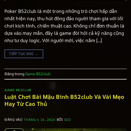
Poker B52club là một trong những trò chơi hấp dẫn
nhất hiện nay, thu hút đông đảo người tham gia với lối
chơi kịch tính, chiến thuật cao. Không chỉ đơn thuần là
dựa vào may mắn, đây là game đòi hỏi cả kỹ năng cũng
như tư duy logic. Với người mới, việc nắm […]
TIẾP TỤC ĐỌC
→
Đăng trong
Game B52club
GAME B52CLUB
Luật Chơi Bài Mậu Binh B52club Và Vài Mẹo
Hay Từ Cao Thủ
ĐĂNG VÀO
THÁNG 4 16, 2026
BỞI
SEO