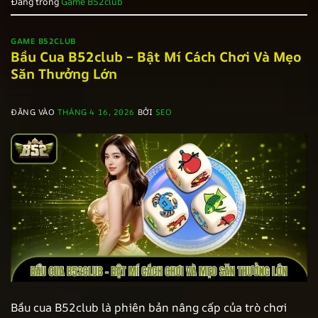
Đăng trong
Game B52club
GAME B52CLUB
Bầu Cua B52club – Bật Mí Cách Chơi Và Mẹo
Săn Thưởng Lớn
ĐĂNG VÀO
THÁNG 4 16, 2026
BỞI
SEO
Bầu cua B52club là phiên bản nâng cấp của trò chơi