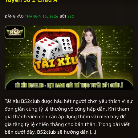
ĐĂNG VÀO
THÁNG 4 15, 2026
BỞI
SEO
Tài Xỉu B52club được hầu hết người chơi yêu thích vì sự
đơn giản cùng tỷ lệ thưởng vô cùng hấp dẫn. Khi tham
gia thành viên còn cần áp dụng thêm vài mẹo hay để
gia tăng tỷ lệ chiến thắng cho bản thân. Trong bài viết
bên dưới đây, B52club sẽ hướng dẫn […]