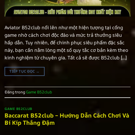
Aviator B52club nổi lên như một hiện tượng tại cổng
game nhờ cách chơi độc đáo và mức trả thưởng siêu
hấp dẫn. Tuy nhiên, để chinh phục siêu phẩm đặc sắc
này, bạn cần nằm lòng một số quy tắc cơ bản kèm theo
kinh nghiệm từ chuyên gia. Tất cả sẽ được B52club […]
TIẾP TỤC ĐỌC
→
Đăng trong
Game B52club
GAME B52CLUB
Baccarat B52club – Hướng Dẫn Cách Chơi Và
Bí Kíp Thắng Đậm