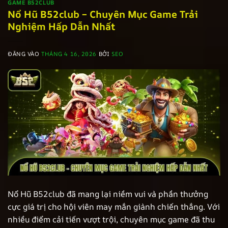
GAME B52CLUB
Nổ Hũ B52club – Chuyên Mục Game Trải
Nghiệm Hấp Dẫn Nhất
ĐĂNG VÀO
THÁNG 4 16, 2026
BỞI
SEO
Nổ Hũ B52club đã mang lại niềm vui và phần thưởng
cực giá trị cho hội viên may mắn giành chiến thắng. Với
nhiều điểm cải tiến vượt trội, chuyên mục game đã thu