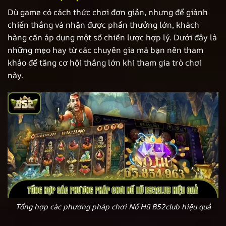
Dù game có cách thức chơi đơn giản, nhưng để giành
chiến thắng và nhận được phần thưởng lớn, khách
hàng cần áp dụng một số chiến lược hợp lý. Dưới đây là
những mẹo hay từ các chuyên gia mà bạn nên tham
khảo để tăng cơ hội thắng lớn khi tham gia trò chơi
này.
Tổng hợp các phương pháp chơi Nổ Hũ B52club hiệu quả