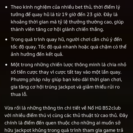
Theo kinh nghiệm của nhiều bet thủ, thời điểm lý
tưởng để quay hũ là từ 19 giờ đến 23 giờ. Đây là
khoảng thời gian mà tỷ lệ thưởng thường cao, giúp
thành viên tăng cơ hội giành chiến thắng.
Trong quá trình quay hũ, người chơi cần chú ý đến
tốc độ quay. Tốc độ quá nhanh hoặc quá chậm có thể
ảnh hưởng đến kết quả.
Một trong những chiến lược thông minh là chia nhỏ
số tiền cược thay vì cược tất tay vào một lần quay.
Phương pháp này giúp bạn kéo dài thời gian chơi,
gia tăng cơ hội trúng jackpot và giảm thiểu rủi ro
thua lỗ.
Vừa rồi là những thông tin chi tiết về Nổ Hũ B52club
với nhiều điểm thú vị cùng các thủ thuật từ cao thủ. Đây
chính là điểm đến quen thuộc cho những ai muốn sở
hữu jackpot khủng trong quá trình tham gia game trả