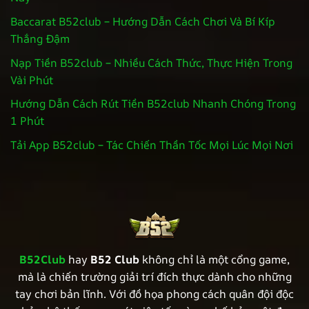
Baccarat B52club – Hướng Dẫn Cách Chơi Và Bí Kíp
Thắng Đậm
Nạp Tiền B52club – Nhiều Cách Thức, Thực Hiện Trong
Vài Phút
Hướng Dẫn Cách Rút Tiền B52club Nhanh Chóng Trong
1 Phút
Tải App B52club – Tác Chiến Thần Tốc Mọi Lúc Mọi Nơi
B52Club
hay
B52 Club
không chỉ là một cổng game,
mà là chiến trường giải trí đích thực dành cho những
tay chơi bản lĩnh. Với đồ họa phong cách quân đội độc