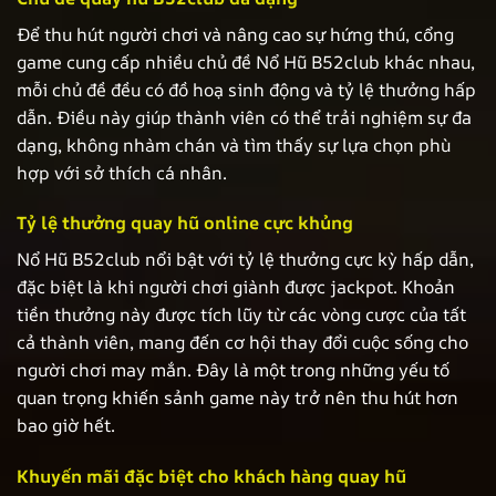
Để thu hút người chơi và nâng cao sự hứng thú, cổng
game cung cấp nhiều chủ đề Nổ Hũ B52club khác nhau,
mỗi chủ đề đều có đồ hoạ sinh động và tỷ lệ thưởng hấp
dẫn. Điều này giúp thành viên có thể trải nghiệm sự đa
dạng, không nhàm chán và tìm thấy sự lựa chọn phù
hợp với sở thích cá nhân.
Tỷ lệ thưởng quay hũ online cực khủng
Nổ Hũ B52club nổi bật với tỷ lệ thưởng cực kỳ hấp dẫn,
đặc biệt là khi người chơi giành được jackpot. Khoản
tiền thưởng này được tích lũy từ các vòng cược của tất
cả thành viên, mang đến cơ hội thay đổi cuộc sống cho
người chơi may mắn. Đây là một trong những yếu tố
quan trọng khiến sảnh game này trở nên thu hút hơn
bao giờ hết.
Khuyến mãi đặc biệt cho khách hàng quay hũ