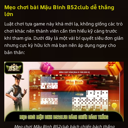
Mẹo chơi bài Mậu Binh B52club dễ thắng
lớn
Luật chơi tựa game này khá mới lạ, không giống các trò
chơi khác nên thành viên cần tìm hiểu kỹ càng trước
khi tham gia. Dưới đây là một vài bí quyết siêu đơn giản
nhưng cực kỳ hữu ích mà bạn nên áp dụng ngay cho
bản thân:
Mẹo chơi Mậu Binh B52club bách chiến bách thắng