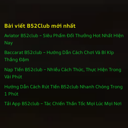
Bài viết B52Club mới nhất
Aviator B52club – Siêu Phẩm Đổi Thưởng Hot Nhất Hiện
Nay
Baccarat B52club – Hướng Dẫn Cách Chơi Và Bí Kíp
Thắng Đậm
Nạp Tiền B52club – Nhiều Cách Thức, Thực Hiện Trong
Vài Phút
Hướng Dẫn Cách Rút Tiền B52club Nhanh Chóng Trong
1 Phút
Tải App B52club – Tác Chiến Thần Tốc Mọi Lúc Mọi Nơi