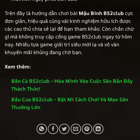
Trên đây là hướng dẫn chơi bài
Mậu Binh B52club
cực
đơn giản, hiệu quả cùng vài kinh nghiệm hữu ích được
các cao thủ chia sẻ lại để bạn tham khảo. Còn chần chừ
gì mà không truy cập cổng game B52club ngay từ hôm
nay. Nhiều tựa game giải trí siêu mới lạ và vô vàn
khuyến mãi khủng đang chờ bạn.
Xem thêm:
Bắn Cá B52club – Hòa Mình Vào Cuộc Săn Bắn Đầy
Thách Thức!
Bầu Cua B52club – Bật Mí Cách Chơi Và Mẹo Săn
Thưởng Lớn