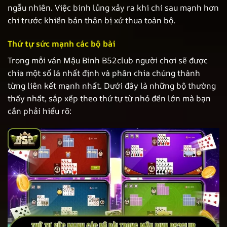
ngẫu nhiên. Việc binh lủng xảy ra khi chi sau mạnh hơn
chi trước khiến bản thân bị xử thua toàn bộ.
Thứ tự sức mạnh các bộ bài
Trong mỗi ván Mậu Binh B52club người chơi sẽ được
chia một số lá nhất định và phân chia chúng thành
từng liên kết mạnh nhất. Dưới đây là những bộ thường
thấy nhất, sắp xếp theo thứ tự từ nhỏ đến lớn mà bạn
cần phải hiểu rõ: