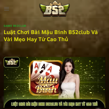
Bỏ
qua
nội
dung
GAME B52CLUB
Luật Chơi Bài Mậu Binh B52club Và
Vài Mẹo Hay Từ Cao Thủ