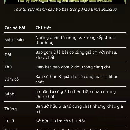
Thứ tự sức mạnh các bộ bài trong Mậu Binh B52club
Các bộ bài
Chi tiết
Những quân tú riêng lẻ, không xếp được
Mậu Thầu
thành bộ
Bao gồm 2 lá bài có cùng giá trị với nhau,
Đôi
khác chất
Thú
Liên kết bao gồm 2 đôi trong cùng chi
Bạn sở hữu 3 quân tú có cùng giá trị, khác
Sám cô
chất
5 quân tú có giá trị liên tiếp nhau nhưng
Sảnh
khác chất
Bạn sở hữu 5 lá tú cùng chất nhưng khác giá
Thùng
trị
Cù lũ
Sở hữu 1 sám cô và 1 đôi